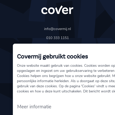
info@covermij.nl
010 333 1151
Schiedamse Vest 154
Covermij gebruikt cookies
3011 BH Rotterdam
Onze website maakt gebruik van cookies. Cookies worden o
opgeslagen en ingezet om uw gebruikservaring te verbeteren
Over ons
Cookies helpen ons begrijpen hoe u onze website gebruikt. 
persoonlijke informatie herleiden. Als u doorgaat op deze site
Schade melden
gebruik van deze cookies. Op de pagina 'Cookies' vindt u mee
Onze verzekeringen
cookies en hoe u deze kunt uitschakelen. Dit bericht wordt s
Meer informatie
Direct regelen