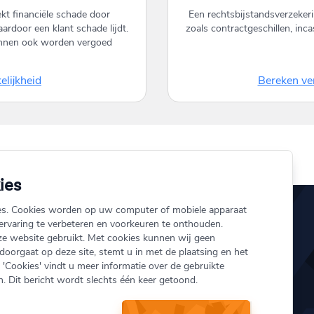
kt financiële schade door
Een rechtsbijstandsverzekerin
ardoor een klant schade lijdt.
zoals contractgeschillen, inca
unnen ook worden vergoed
lijkheid
Bereken ver
ies
es. Cookies worden op uw computer of mobiele apparaat
rvaring te verbeteren en voorkeuren te onthouden.
ze website gebruikt. Met cookies kunnen wij geen
ij.nl
Over ons
 doorgaat op deze site, stemt u in met de plaatsing en het
'Cookies' vindt u meer informatie over de gebruikte
151
Schade melden
. Dit bericht wordt slechts één keer getoond.
Onze verzekeringen
 Vest 154