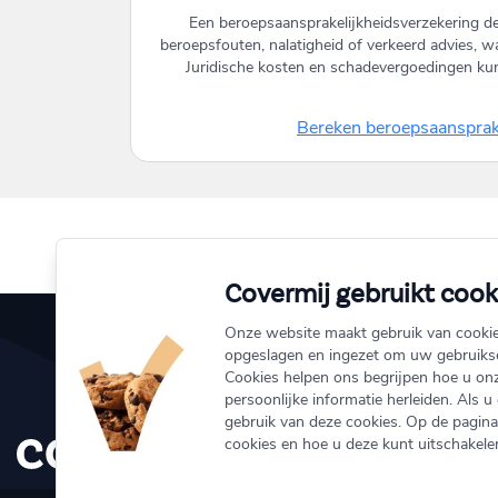
Een beroepsaansprakelijkheidsverzekering de
beroepsfouten, nalatigheid of verkeerd advies, wa
Juridische kosten en schadevergoedingen k
Bereken beroepsaansprake
Covermij gebruikt cook
Onze website maakt gebruik van cooki
opgeslagen en ingezet om uw gebruikse
Cookies helpen ons begrijpen hoe u on
info@coverm
persoonlijke informatie herleiden. Als u
gebruik van deze cookies. Op de pagina 
010 333 1
cookies en hoe u deze kunt uitschakelen
Schiedamse