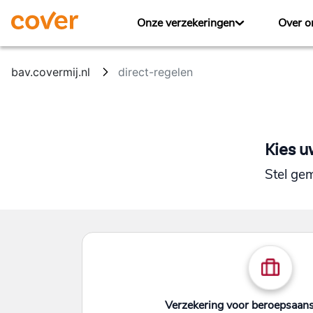
Overslaan en naar hoofdinhoud gaan
Onze verzekeringen
Over o
bav.covermij.nl
direct-regelen
Kies u
Stel ge
Verzekering voor beroepsaans